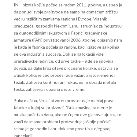
IN – biznis koji je počeo sa radom 2011. godine, a uspeo je
da ponudi svoje proizvode ne samo na domaćem tržištu
već iu različitim zemljama regiona i Evrope. Vlasnik
preduzeća, gospodin Nekhmi Lahu, stručnjak za industriju,
sa dugogodišnjim iskustvom u Fabrici građevinske
armature (FAN) privatizovanoj 2006. godine, objasnio nam
je kada je fabrika počela sa radom, kao i izazove sa kojima
se ova industrija suočava. Dok se na lokaciji vide
prerađivačke jedinice, od prve tačke – gde se sirovina
dovozi, pa dalje kroz čitave procesne korake, ostavlja se
utisak koliko je ceo proces rada važan, a istovremeno i
težak. Zahteva kontinuirani fokus, jer je obrada metala
teška, zahtevna i opasna u isto vreme.
Buka mašina, širok i otvoren prostor daje osećaj prave
fabrike u kojoj se proizvodi. “Buka mašina, za mene je
muzika početka dana, ako ne čujem ove glasove ujutru, to
znači da imamo problem i proizvodnja još nije počela” –
rekao je gospodin Lahu dok smo posetio u njegovoj
kancelariji.