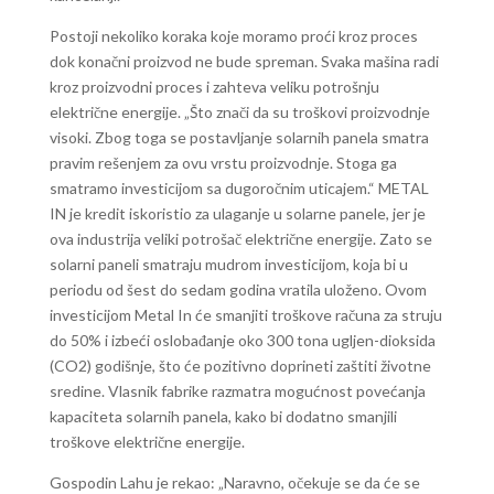
Postoji nekoliko koraka koje moramo proći kroz proces
dok konačni proizvod ne bude spreman. Svaka mašina radi
kroz proizvodni proces i zahteva veliku potrošnju
električne energije. „Što znači da su troškovi proizvodnje
visoki. Zbog toga se postavljanje solarnih panela smatra
pravim rešenjem za ovu vrstu proizvodnje. Stoga ga
smatramo investicijom sa dugoročnim uticajem.“ METAL
IN je kredit iskoristio za ulaganje u solarne panele, jer je
ova industrija veliki potrošač električne energije. Zato se
solarni paneli smatraju mudrom investicijom, koja bi u
periodu od šest do sedam godina vratila uloženo. Ovom
investicijom Metal In će smanjiti troškove računa za struju
do 50% i izbeći oslobađanje oko 300 tona ugljen-dioksida
(CO2) godišnje, što će pozitivno doprineti zaštiti životne
sredine. Vlasnik fabrike razmatra mogućnost povećanja
kapaciteta solarnih panela, kako bi dodatno smanjili
troškove električne energije.
Gospodin Lahu je rekao: „Naravno, očekuje se da će se