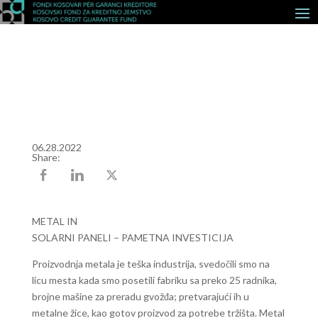
06.28.2022
Share:
METAL IN
SOLARNI PANELI – PAMETNA INVESTICIJA
Proizvodnja metala je teška industrija, svedočili smo na
licu mesta kada smo posetili fabriku sa preko 25 radnika,
brojne mašine za preradu gvožđa; pretvarajući ih u
metalne žice, kao gotov proizvod za potrebe tržišta. Metal