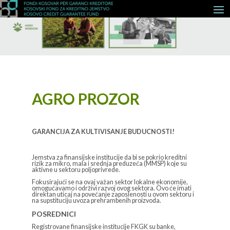
AGRO PROZOR
GARANCIJA ZA KULTIVISANJE BUDUCNOSTI!
Jemstva za finansijske institucije da bi se pokrio kreditni
rizik za mikro, mala i srednja preduzeća (MMSP) koje su
aktivne u sektoru poljoprivrede.
Fokusirajući se na ovaj važan sektor lokalne ekonomije,
omogućavamo i održivi razvoj ovog sektora. Ovo će imati
direktan uticaj na povećanje zaposlenosti u ovom sektoru i
na supstituciju uvoza prehrambenih proizvoda.
POSREDNICI
Registrovane finansijske institucije FKGK su banke,