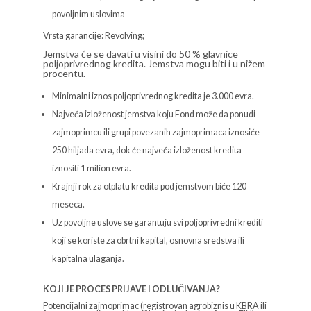
povoljnim uslovima
Vrsta garancije: Revolving;
Jemstva će se davati u visini do 50 % glavnice
poljoprivrednog kredita. Jemstva mogu biti i u nižem
procentu.
Minimalni iznos poljoprivrednog kredita je 3.000 evra.
Najveća izloženost jemstva koju Fond može da ponudi
zajmoprimcu ili grupi povezanih zajmoprimaca iznosiće
250 hiljada evra, dok će najveća izloženost kredita
iznositi 1 milion evra.
Krajnji rok za otplatu kredita pod jemstvom biće 120
meseca.
Uz povoljne uslove se garantuju svi poljoprivredni krediti
koji se koriste za obrtni kapital, osnovna sredstva ili
kapitalna ulaganja.
KOJI JE PROCES PRIJAVE I ODLUČIVANJA?
Potencijalni zajmoprimac (registrovan agrobiznis u KBRA ili