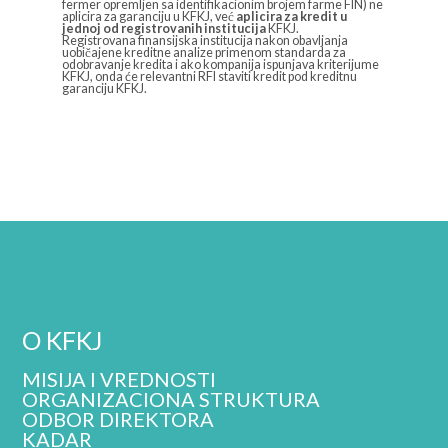
fermer opremljen sa identifikacionim brojem farme FIN) ne
aplicira za garanciju u KFKJ, već
aplicira za kredit u
jednoj od registrovanih institucija
KFKJ.
Registrovana finansijska institucija nakon obavljanja
uobičajene kreditne analize primenom standarda za
odobravanje kredita i ako kompanija ispunjava kriterijume
KFKJ, onda će relevantni RFI staviti kredit pod kreditnu
garanciju KFKJ.
O KFKJ
MISIJA I VREDNOSTI
ORGANIZACIONA STRUKTURA
ODBOR DIREKTORA
KADAR