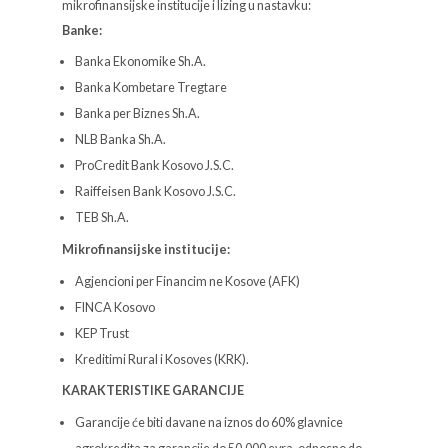
mikrofinansijske institucije i lizing u nastavku:
Banke:
Banka Ekonomike Sh.A.
Banka Kombetare Tregtare
Banka per Biznes Sh.A.
NLB Banka Sh.A.
ProCredit Bank Kosovo J.S.C.
Raiffeisen Bank Kosovo J.S.C.
TEB Sh.A.
Mikrofinansijske institucije:
Agjencioni per Financim ne Kosove (AFK)
FINCA Kosovo
KEP Trust
Kreditimi Rural i Kosoves (KRK).
KARAKTERISTIKE GARANCIJE
Garancije će biti davane na iznos do 60% glavnice