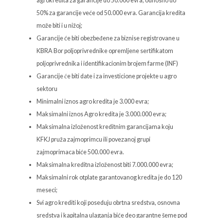
agrokredita za garancije do 50.000 evra, odnosno do
50% za garancije veće od 50.000 evra. Garancija kredita
može biti i u nižoj;
Garancije će biti obezbeđene za biznise registrovane u
KBRA Bor poljoprivrednike opremljene sertifikatom
poljoprivrednika i identifikacionim brojem farme (INF)
Garancije će biti date i za investicione projekte u agro
sektoru
Minimalni iznos agro kredita je 3.000 evra;
Maksimalni iznos Agro kredita je 3.000.000 evra;
Maksimalna izloženost kreditnim garancijama koju
KFKJ pruža zajmoprimcu ili povezanoj grupi
zajmoprimaca biće 500.000 evra.
Maksimalna kreditna izloženost biti 7.000.000 evra;
Maksimalni rok otplate garantovanog kredita je do 120
meseci;
Svi agro krediti koji poseduju obrtna sredstva, osnovna
sredstva i kapitalna ulaganja biće deo garantne šeme pod