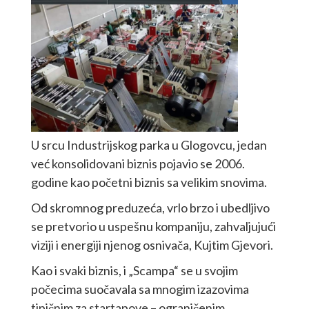
U srcu Industrijskog parka u Glogovcu, jedan
već konsolidovani biznis pojavio se 2006.
godine kao početni biznis sa velikim snovima.
Od skromnog preduzeća, vrlo brzo i ubedljivo
se pretvorio u uspešnu kompaniju, zahvaljujući
viziji i energiji njenog osnivača, Kujtim Gjevori.
Kao i svaki biznis, i „Scampa“ se u svojim
počecima suočavala sa mnogim izazovima
tipičnim za startapove – ograničenim