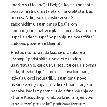
kao što su Holandija i Belgija, koje su poznate
po svojim strogim standardima kvaliteta i bazi
potrošača koji su ekološki svesni. Sa
zajednickim ulaganjem sa Begijskom
kompanijom i pažljivim planiranjem i kvalitetom
uspeli su da se uspešno probiju na ova tržišta i
zadobiju poverenje klijenata.
Pristup i kultura rada koja se praktikuje u
„Scampi“ podstakli su inovacije i stalno
usavršavanje, kako u kvalitetu tako i u uslovima
rada, obezbeđujući time da se ova kompanija
izdvaja u ovoj industriji. Ulaganjem u nove
mašine većeg kapaciteta kroz finansiranje od
banaka, kao i uz garanciju dela finansiranja od
strane Kosovskog fonda za kreditno jemstvo
kroz izvozni prozor koji podržava izvozne