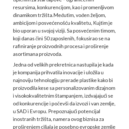
resursima, konkurencijom, kao i promenljivom
dinamikom tržišta.Međutim, vođen željom,
ambicijom i posvećenošću kvalitetu, Kujtim je
bio uporan u svojoj viziji. Sa posvećenim timom,
koji danas čini 50 zaposlenih, fokusirao se na
rafiniranje proizvodnih procesa i proširenje
asortimana proizvoda.
Jedna od velikih prekretnica nastupila je kada
je kompanija prihvatila inovacije i uložila u
najnoviju tehnologiju prerade plastike kako bi
proizvodila kese sa personalizovanim dizajnom
i visokokvalitetnim štampanjem, izdvajajući se
od konkurencije i počevši da izvozi i van zemlje,
u SAD i Evropu. Prepoznajući potencijal
inostranih tržišta, namera ovog biznisa za
proširenjem ciljala je posebno evropske zemlje