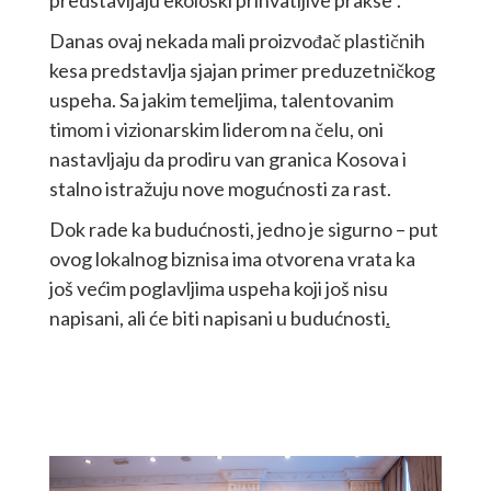
predstavljaju ekološki prihvatljive prakse“.
Danas ovaj nekada mali proizvođač plastičnih
kesa predstavlja sjajan primer preduzetničkog
uspeha. Sa jakim temeljima, talentovanim
timom i vizionarskim liderom na čelu, oni
nastavljaju da prodiru van granica Kosova i
stalno istražuju nove mogućnosti za rast.
Dok rade ka budućnosti, jedno je sigurno – put
ovog lokalnog biznisa ima otvorena vrata ka
još većim poglavljima uspeha koji još nisu
napisani, ali će biti napisani u budućnosti
.