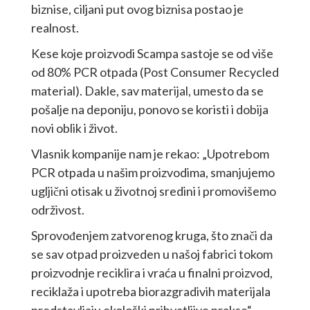
biznise, ciljani put ovog biznisa postao je
realnost.
Kese koje proizvodi Scampa sastoje se od više
od 80% PCR otpada (Post Consumer Recycled
material). Dakle, sav materijal, umesto da se
pošalje na deponiju, ponovo se koristi i dobija
novi oblik i život.
Vlasnik kompanije nam je rekao: „Upotrebom
PCR otpada u našim proizvodima, smanjujemo
ugljični otisak u životnoj sredini i promovišemo
održivost.
Sprovođenjem zatvorenog kruga, što znači da
se sav otpad proizveden u našoj fabrici tokom
proizvodnje reciklira i vraća u finalni proizvod,
reciklaža i upotreba biorazgradivih materijala