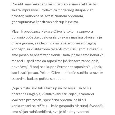
Posetili smo pekaru Olive i utisci koje smo stekli su bili
zaista impresivni. Prodavnica modernog dizajna, čist
prostor, radionica sa sofisticiranom opremom,
gostoprimstvo i pozitivan pristup kupcima.
Vlasnik preduzeća Pekare Olive je tokom razgovora
objasnio početke poslovanja. „Pekara maslina otvorena je
prošle godine, sa idejom da na tržište donese drugačiji
koncept, sa kvalitetnom recepturom i uslugom. Pokrenuli
smo posao sa osam zaposlenih i sada, posle samo nekoliko
meseci, uspeli smo da zaposlimo još šestoro zaposlenih,
povećavajući broj na ukupno četrnaest zaposlenih. „ Ipak,
kao i svaki posao, Pekara Olive se takođe suočila sa raznim
izazovima kada je počela sa radom.
„Nije nimalo lako biti start-up na Kosovu – za to su
potrebna ulaganja, kvalifikovani stručnjaci, standardi
kvaliteta proizvoda, specifična oprema, da bi bili
konkurentni na tržištu. – kaže gospodin Martinaj. Svedočili
smo sjajan radni ambijent, sve je bilo dogovoreno i