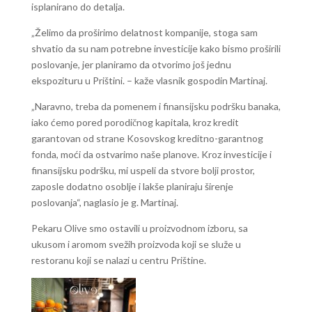
isplanirano do detalja.
„Želimo da proširimo delatnost kompanije, stoga sam
shvatio da su nam potrebne investicije kako bismo proširili
poslovanje, jer planiramo da otvorimo još jednu
ekspozituru u Prištini. – kaže vlasnik gospodin Martinaj.
„Naravno, treba da pomenem i finansijsku podršku banaka,
iako ćemo pored porodičnog kapitala, kroz kredit
garantovan od strane Kosovskog kreditno-garantnog
fonda, moći da ostvarimo naše planove. Kroz investicije i
finansijsku podršku, mi uspeli da stvore bolji prostor,
zaposle dodatno osoblje i lakše planiraju širenje
poslovanja“, naglasio je g. Martinaj.
Pekaru Olive smo ostavili u proizvodnom izboru, sa
ukusom i aromom svežih proizvoda koji se služe u
restoranu koji se nalazi u centru Prištine.