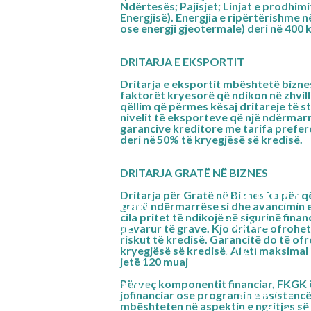
Ndërtesës; Pajisjet; Linjat e prodhimi
Energjisë). Energjia e ripërtërishme n
ose energji gjeotermale) deri në 400 
DRITARJA E EKSPORTIT
Dritarja e eksportit mbështetë bizne
faktorët kryesorë që ndikon në zhvil
qëllim që përmes kësaj dritareje të 
nivelit të eksporteve që një ndërmar
garancive kreditore me tarifa prefe
deri në 50%
të kryegjësë së kredisë.
DRITARJA GRATË NË BIZNES
Dritarja për Gratë në Biznes ka për që
SHËRBIME
PËR FONDIN
gratë ndërmarrëse si dhe avancimin e 
cila pritet të ndikojë në sigurinë fina
TONA
pavarur të grave. Kjo dritare ofrohe
MISIONI DHE
riskut të kredisë. Garancitë do të o
VLERAT
VIJAT
kryegjësë së kredisë. Afati maksimal 
jetë 120 muaj
GARANTUES
STRUKTURA
Përveç komponentit financiar, FKGK
ORGANIZATIVE
>PAKO E
jofinanciar ose programin e asistencë
mbështeten në aspektin e ngritjes së