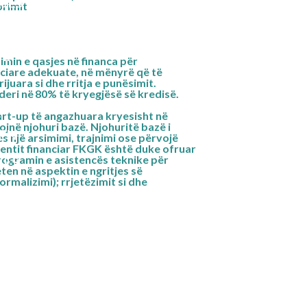
JES
orimit
KE
A AGRO
 E
imin e qasjes në financa për
nciare adekuate, në mënyrë që të
ijuara si dhe rritja e punësimit.
eri në 80% të kryegjësë së kredisë.
art-up të angazhuara kryesisht në
Ë
jnë njohuri bazë. Njohuritë bazë i
HEN
 një arsimimi, trajnimi ose përvojë
tit financiar FKGK është duke ofruar
rogramin e asistencës teknike për
JES
eten në aspektin e ngritjes së
rmalizimi); rrjetëzimit si dhe