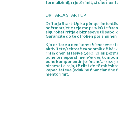
RIMËKËMB
BORDI I
formalizimi); rrjetëzimit, si dhe ment
DREJTORËVE
EKONOMI
>DRITARJ
DRITARJA START UP
PERSONELI
>
DRITARJA
Dritarja Start-Up ka për qëllim lehtës
HISTORIA
ndërmarrjet e reja me produkte fina
REGULLT
sigurohet rritja e bizneseve të sapo kr
>
COSME
Garancitë do të ofrohen për shumën d
POLITIKAT
Kjo dritare u dedikohet bizneseve st
BIZNESET Q
LIGJI PËR
aktivitete/sektorë ekonomik që kërko
KUALIFIKO
referohen aftësive që krijohen përmes
THEMELIMIN E
PROCESI I
pune të mëparshme. Përveç komponen
FKGK-SË
edhe komponentin jo-financiar ose p
VENDIMARR
bizneset e reja, të cilat do të mbësht
FAQ
kapaciteteve (edukimi financiar dhe fo
mentorimit.