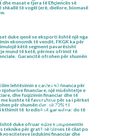
t dhe masat e tjera të Efiçiencës së
ë shkallë të vogël (erë, diellore, biomasë
kw.
set duke qenë se eksporti është një nga
limin ekonomik të vendit, FKGK ka për
stimulojë këtë segment pavarësisht
rje mund të ketë, përmes ofrimit të
renciale. Garancitë ofrohen për shumën
llim lehtësimin e qasjes në financa për
T
LAJME
SHPA
njohurive financiare, një mbështetje e
nciare, dhe fuqizimin financiar dhe të
LAJME
MUND
t me kushte të favorshme për sa i përket
PUBLIKIME
PARTN
frohen për shumën
deri në 70%
të
i kthimit të kredisë së garantuar do të
STATISTIKA
MUND
E
INFOGRAFIKA
PUNËS
GALERIA
 është duke ofruar edhe komponentin
VIDEO
s teknike për gratë në biznes të cilat po
 kapaciteteve (edukimi financiar dhe