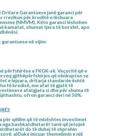
ë
Dritare Garantuese
janë garanci për
ar rrezikun për kreditë e lëshuara
ë mesme (NMVM). Këto garanci lëshohen
ë kamatat, shumat tjera të borxhit, apo
dhënësi.
 garantuese në vijim:
hë përfshirëse e FKGK-së. Veçoritë që e
ërveq gjithëpërfshirjes që nënkupton se
etet e lejuara, dritarja standarde është
 të kredisë, me afat të gjatë të
nvestimeve afatgjata si dhe për shuma të
 Gjithashtu, ofron garanci deri në 50%.
ORËS
ka për qëllim që të mbështes investimet
a nga bashkatdhetarët tanë që jetojnë
atdhetarët do të duhej të shprehin
osovë: a)Duke inicuar themelimin e një