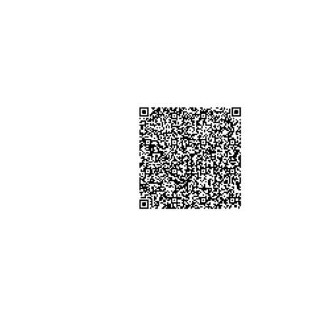
LOKACIONI
Tel: +383 (0) 38 225 600
INFO@FONDIKGK.ORG