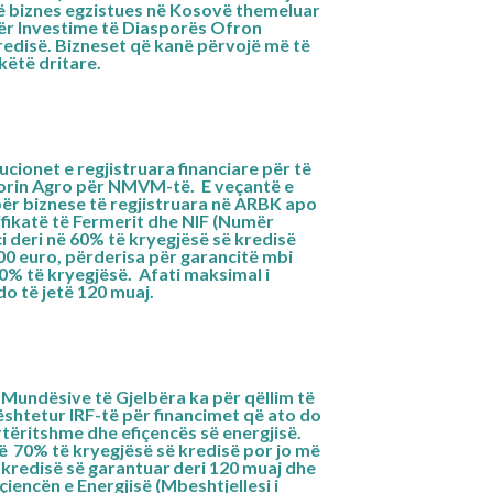
një biznes egzistues në Kosovë themeluar
 për Investime të Diasporës Ofron
redisë. Bizneset që kanë përvojë më të
këtë dritare.
ucionet e regjistruara financiare për të
torin Agro për NMVM-të. E veçantë e
për biznese të regjistruara në ARBK apo
fikatë të Fermerit dhe NIF (Numër
ci
deri në 60%
të kryegjësë së kredisë
00 euro, përderisa për garancitë mbi
0% të kryegjësë. Afati maksimal i
do të jetë 120 muaj.
undësive të Gjelbëra ka për qëllim të
shtetur IRF-të për financimet që ato do
ërtëritshme dhe efiçencës së energjisë.
në 70%
të kryegjësë së kredisë por jo më
 kredisë së garantuar deri 120 muaj dhe
içiencën e Energjisë (Mbeshtjellesi i