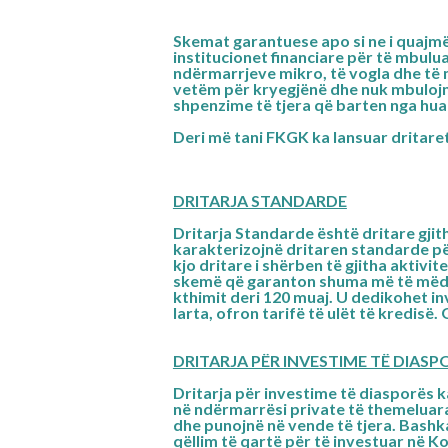
Skemat garantuese apo si ne i quajm
institucionet financiare për të mbulu
ndërmarrjeve mikro, të vogla dhe t
vetëm për kryegjënë dhe nuk mbulojn
shpenzime të tjera që barten nga hua
Deri më tani FKGK ka lansuar dritaret
DRITARJA STANDARDE
Dritarja Standarde është dritare gjit
karakterizojnë dritaren standarde p
kjo dritare i shërben të gjitha aktivit
skemë që garanton shuma më të mëdha
kthimit deri 120 muaj. U dedikohet i
larta, ofron tarifë të ulët të kredisë.
DRITARJA PËR INVESTIME TË DIASP
Dritarja për investime të diasporës 
në ndërmarrësi private të themeluar
dhe punojnë në vende të tjera. Bashk
qëllim të qartë për të investuar në K