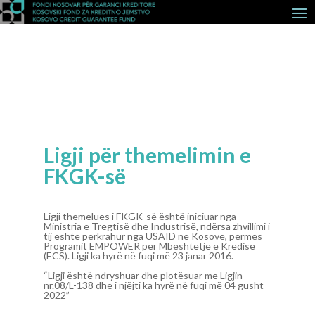
Ligji për themelimin e
FKGK-së
Ligji themelues i FKGK-së është iniciuar nga
Ministria e Tregtisë dhe Industrisë, ndërsa zhvillimi i
tij është përkrahur nga USAID në Kosovë, përmes
Programit EMPOWER për Mbeshtetje e Kredisë
(ECS). Ligji ka hyrë në fuqi më 23 janar 2016.
“Ligji është ndryshuar dhe plotësuar me Ligjin
nr.08/L-138 dhe i njëjti ka hyrë në fuqi më 04 gusht
2022”