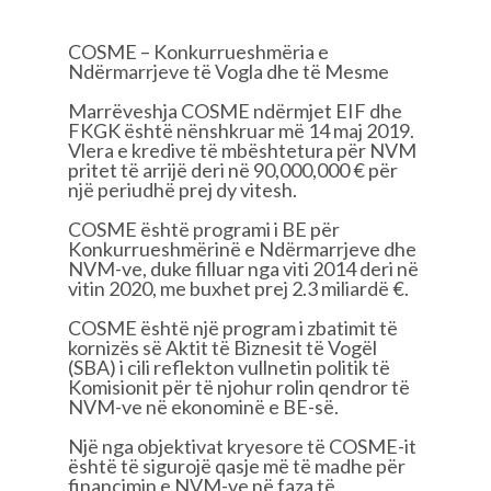
COSME – Konkurrueshmëria e
Ndërmarrjeve të Vogla dhe të Mesme
Marrëveshja COSME ndërmjet EIF dhe
FKGK është nënshkruar më 14 maj 2019.
Vlera e kredive të mbështetura për NVM
pritet të arrijë deri në 90,000,000 € për
një periudhë prej dy vitesh.
COSME është programi i BE për
Konkurrueshmërinë e Ndërmarrjeve dhe
NVM-ve, duke filluar nga viti 2014 deri në
vitin 2020, me buxhet prej 2.3 miliardë €.
COSME është një program i zbatimit të
kornizës së Aktit të Biznesit të Vogël
(SBA) i cili reflekton vullnetin politik të
Komisionit për të njohur rolin qendror të
NVM-ve në ekonominë e BE-së.
Një nga objektivat kryesore të COSME-it
është të sigurojë qasje më të madhe për
financimin e NVM-ve në faza të