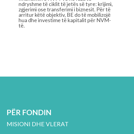
ndryshme të ciklit të jetës së tyre: krijimi,
zgjerimi ose transferimi i biznesit. Për të
arritur këtë objektiv, BE do të mobilizojë
hua dhe investime të kapitalit për NVM-
të.
PËR FONDIN
MISIONI DHE VLERAT