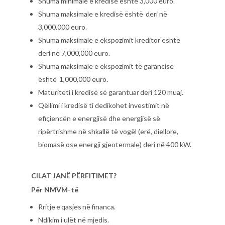
Shuma minimale e kredisë është 3,000 euro.
Shuma maksimale e kredisë është deri në
3,000,000 euro.
Shuma maksimale e ekspozimit kreditor është
deri në 7,000,000 euro.
Shuma maksimale e ekspozimit të garancisë
është 1,000,000 euro.
Maturiteti i kredisë së garantuar deri 120 muaj.
Qëllimi i kredisë ti dedikohet investimit në
efiçiencën e energjisë dhe energjisë së
ripërtrishme në shkallë të vogël (erë, diellore,
biomasë ose energji gjeotermale) deri në 400 kW.
CILAT JANË PËRFITIMET?
Për NMVM-të
Rritje e qasjes në financa.
Ndikim i ulët në mjedis.