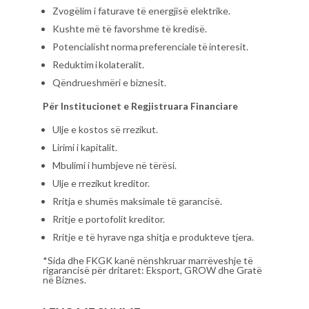
Zvogëlim i faturave të energjisë elektrike.
Kushte më të favorshme të kredisë.
Potencialisht norma preferenciale të interesit.
Reduktim i kolateralit.
Qëndrueshmëri e biznesit.
Për Institucionet e Regjistruara Financiare
Ulje e kostos së rrezikut.
Lirimi i kapitalit.
Mbulimi i humbjeve në tërësi.
Ulje e rrezikut kreditor.
Rritja e shumës maksimale të garancisë.
Rritje e portofolit kreditor.
Rritje e të hyrave nga shitja e produkteve tjera.
*Sida dhe FKGK kanë nënshkruar marrëveshje të
rigarancisë për dritaret: Eksport, GROW dhe Gratë
në Biznes.