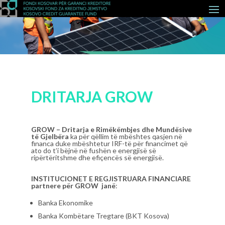
DRITARJA GROW
GROW – Dritarja e Rimëkëmbjes dhe Mundësive
të Gjelbëra
ka për qëllim të mbështes qasjen në
financa duke mbështetur IRF-të për financimet që
ato do t’i bëjnë në fushën e energjisë së
ripërtëritshme dhe efiçencës së energjisë.
INSTITUCIONET E REGJISTRUARA FINANCIARE
partnere për GROW janë
:
Banka Ekonomike
Banka Kombëtare Tregtare (BKT Kosova)