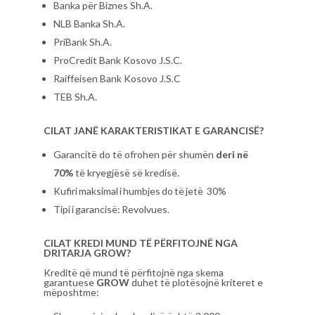
Banka për Biznes Sh.A.
NLB Banka Sh.A.
PriBank Sh.A.
ProCredit Bank Kosovo J.S.C.
Raiffeisen Bank Kosovo J.S.C
TEB Sh.A.
CILAT JANË KARAKTERISTIKAT E GARANCISË?
Garancitë do të ofrohen për shumën
deri në
70%
të kryegjësë së kredisë.
Kufiri maksimal i humbjes do të jetë 30%
Tipi i garancisë: Revolvues.
CILAT KREDI MUND TË PËRFITOJNË NGA
DRITARJA GROW?
Kreditë që mund të përfitojnë nga skema
garantuese
GROW
duhet të plotësojnë kriteret e
mëposhtme: