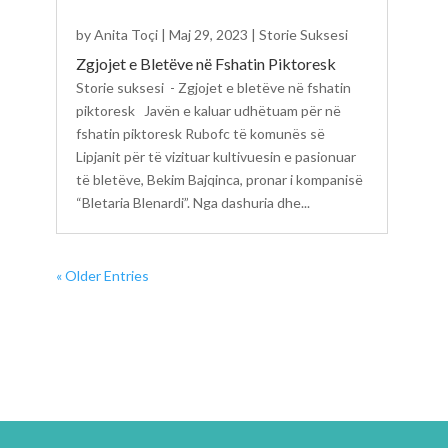
by
Anita Toçi
|
Maj 29, 2023
|
Storie Suksesi
Zgjojet e Bletëve në Fshatin Piktoresk
Storie suksesi - Zgjojet e bletëve në fshatin
piktoresk Javën e kaluar udhëtuam për në
fshatin piktoresk Rubofc të komunës së
Lipjanit për të vizituar kultivuesin e pasionuar
të bletëve, Bekim Bajqinca, pronar i kompanisë
“Bletaria Blenardi”. Nga dashuria dhe...
« Older Entries