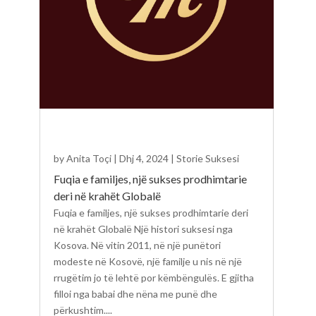
by
Anita Toçi
|
Dhj 4, 2024
|
Storie Suksesi
Fuqia e familjes, një sukses prodhimtarie
deri në krahët Globalë
Fuqia e familjes, një sukses prodhimtarie deri
në krahët Globalë Një histori suksesi nga
Kosova. Në vitin 2011, në një punëtori
modeste në Kosovë, një familje u nis në një
rrugëtim jo të lehtë por këmbëngulës. E gjitha
filloi nga babai dhe nëna me punë dhe
përkushtim....