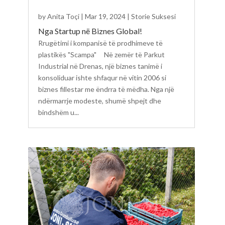
by
Anita Toçi
|
Mar 19, 2024
|
Storie Suksesi
Nga Startup në Biznes Global!
Rrugëtimi i kompanisë të prodhimeve të
plastikës "Scampa" Në zemër të Parkut
Industrial në Drenas, një biznes tanimë i
konsoliduar ishte shfaqur në vitin 2006 si
biznes fillestar me ëndrra të mëdha. Nga një
ndërmarrje modeste, shumë shpejt dhe
bindshëm u...