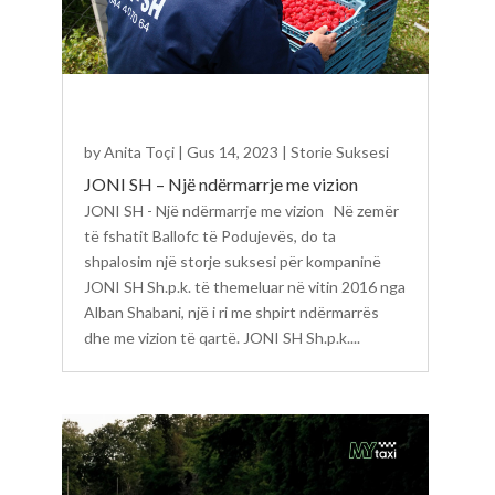
by
Anita Toçi
|
Gus 14, 2023
|
Storie Suksesi
JONI SH – Një ndërmarrje me vizion
JONI SH - Një ndërmarrje me vizion Në zemër
të fshatit Ballofc të Podujevës, do ta
shpalosim një storje suksesi për kompaninë
JONI SH Sh.p.k. të themeluar në vitin 2016 nga
Alban Shabani, një i ri me shpirt ndërmarrës
dhe me vizion të qartë. JONI SH Sh.p.k....