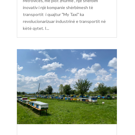
Mitrovicës, me plot zhurmë , një shërbim
inovativ i një kompanie shërbimesh të
transportit i quajtur "My Taxi" ka
revolucionarizuar industrinë e transportit në
këtë qytet. I...