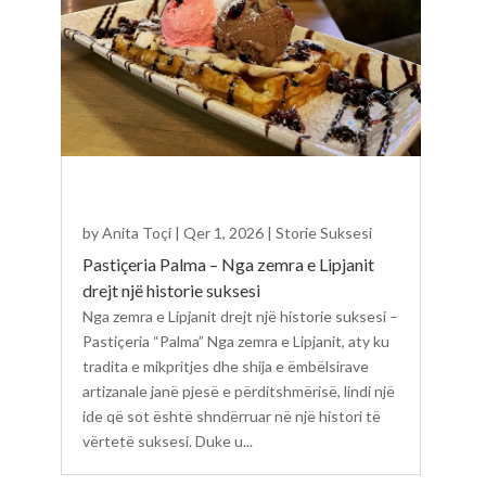
by
Anita Toçi
|
Qer 1, 2026
|
Storie Suksesi
Pastiçeria Palma – Nga zemra e Lipjanit
drejt një historie suksesi
Nga zemra e Lipjanit drejt një historie suksesi –
Pastiçeria “Palma” Nga zemra e Lipjanit, aty ku
tradita e mikpritjes dhe shija e ëmbëlsirave
artizanale janë pjesë e përditshmërisë, lindi një
ide që sot është shndërruar në një histori të
vërtetë suksesi. Duke u...