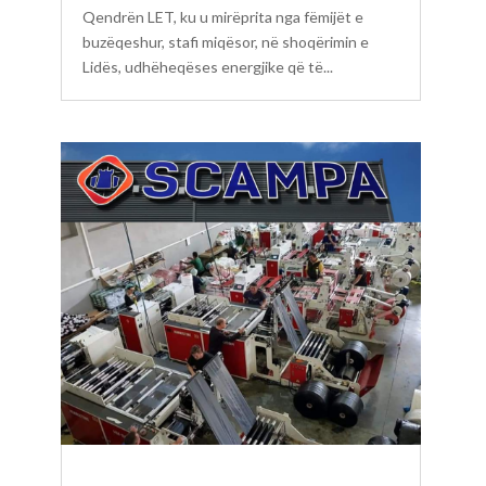
Qendrën LET, ku u mirëprita nga fëmijët e
buzëqeshur, stafi miqësor, në shoqërimin e
Lidës, udhëheqëses energjike që të...