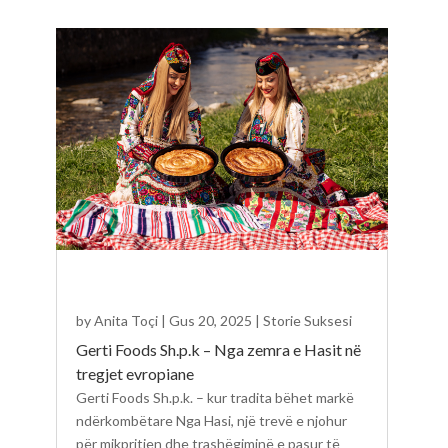
by
Anita Toçi
|
Gus 20, 2025
|
Storie Suksesi
Gerti Foods Sh.p.k – Nga zemra e Hasit në
tregjet evropiane
Gerti Foods Sh.p.k. – kur tradita bëhet markë
ndërkombëtare Nga Hasi, një trevë e njohur
për mikpritjen dhe trashëgiminë e pasur të