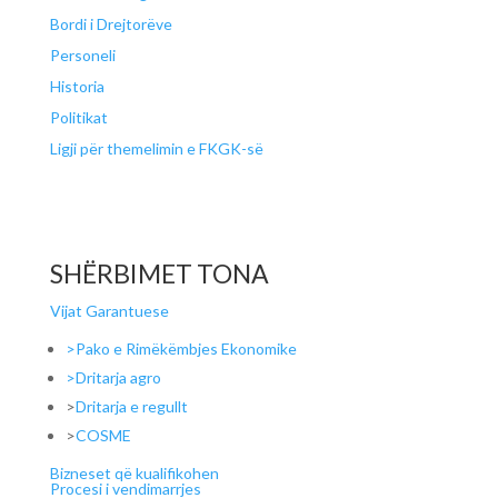
Bordi i Drejtorëve
Personeli
Historia
Politikat
Ligji për themelimin e FKGK-së
SHËRBIMET TONA
Vijat Garantuese
>Pako e Rimëkëmbjes Ekonomike
>Dritarja agro
>
Dritarja e regullt
>
COSME
Bizneset që kualifikohen
Procesi i vendimarrjes