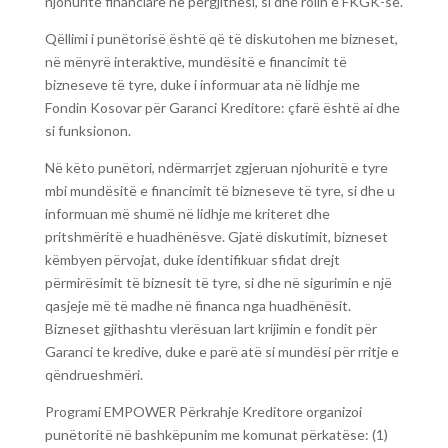
njohuritë financiare në përgjithësi, si dhe rolin e FKGK-së.
Qëllimi i punëtorisë është që të diskutohen me bizneset,
në mënyrë interaktive, mundësitë e financimit të
bizneseve të tyre, duke i informuar ata në lidhje me
Fondin Kosovar për Garanci Kreditore: çfarë është ai dhe
si funksionon.
Në këto punëtori, ndërmarrjet zgjeruan njohuritë e tyre
mbi mundësitë e financimit të bizneseve të tyre, si dhe u
informuan më shumë në lidhje me kriteret dhe
pritshmëritë e huadhënësve. Gjatë diskutimit, bizneset
këmbyen përvojat, duke identifikuar sfidat drejt
përmirësimit të biznesit të tyre, si dhe në sigurimin e një
qasjeje më të madhe në financa nga huadhënësit.
Bizneset gjithashtu vlerësuan lart krijimin e fondit për
Garanci te kredive, duke e parë atë si mundësi për rritje e
qëndrueshmëri.
Programi EMPOWER Përkrahje Kreditore organizoi
punëtoritë në bashkëpunim me komunat përkatëse: (1)