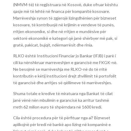
(NMVM-të) të regjistruara në Kosovë, duke ofruar kështu
qasje më të lehtë në financa për kompanitë kosovare.
Marrëveshja synon të zgjerojë lizingdhënien për bizneset
kosovare, të kontribuojë në krijimin e vendeve të punës,
rritjen ekonomike, si dhe në rritjen e mundësive për
sektorë ekonomikë e kategori që janë shërbyer më pak, si
gratë, pakicat, bujqit, ndërmarrësit dhe rinia.
RLKO është Institucioni Financiar jo Bankar (IFJB) i parë i
cili ka nënshkruar marreveshjen e garancisë me FKGK-në.
Ne besojmë se marrëveshja me RLKO-në do të rritë
kontributin e këtij institucioni drejt zhvillimit të portofolit
të garancisë dhe arritjes së qëllimeve të marrëveshjes.
Shuma totale e kredive të miratuara nga Bankat të cilat
janë vënë nën mbulimin e garancisë ka arritur tashmë
rreth 62 milion euro të shpërndara në 1600 kredi.
Cila është procedura për të përfituar nga ai? Bizneset
aplikojnë për kredi në bankë apo lizing në kompaninë e