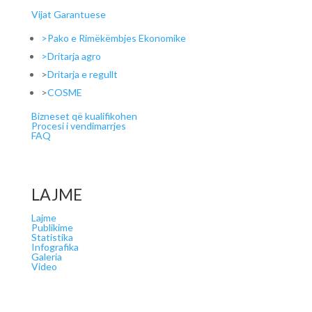
Vijat Garantuese
>Pako e Rimëkëmbjes Ekonomike
>Dritarja agro
>
Dritarja e regullt
>
COSME
Bizneset që kualifikohen
Procesi i vendimarrjes
FAQ
LAJME
Lajme
Publikime
Statistika
Infografika
Galeria
Video