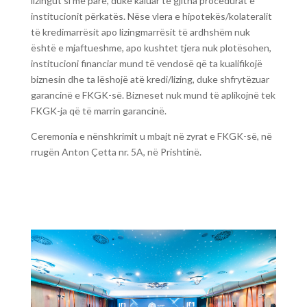
lizingut si më parë, duke kaluar të gjitha procedurat e
institucionit përkatës. Nëse vlera e hipotekës/kolateralit
të kredimarrësit apo lizingmarrësit të ardhshëm nuk
është e mjaftueshme, apo kushtet tjera nuk plotësohen,
institucioni financiar mund të vendosë që ta kualifikojë
biznesin dhe ta lëshojë atë kredi/lizing, duke shfrytëzuar
garancinë e FKGK-së. Bizneset nuk mund të aplikojnë tek
FKGK-ja që të marrin garancinë.
Ceremonia e nënshkrimit u mbajt në zyrat e FKGK-së, në
rrugën Anton Çetta nr. 5A, në Prishtinë.