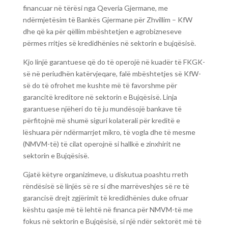
financuar në tërësi nga Qeveria Gjermane, me
ndërmjetësim të Bankës Gjermane për Zhvillim – KfW
dhe që ka për qëllim mbështetjen e agrobizneseve
përmes rritjes së kredidhënies në sektorin e bujqësisë.
Kjo linjë garantuese që do të operojë në kuadër të FKGK-
së në periudhën katërvjeqare, falë mbështetjes së KfW-
së do të ofrohet me kushte më të favorshme për
garancitë kreditore në sektorin e Bujqësisë. Linja
garantuese njëheri do të ju mundësojë bankave të
përfitojnë më shumë siguri kolaterali për kreditë e
lëshuara për ndërmarrjet mikro, të vogla dhe të mesme
(NMVM-të) të cilat operojnë si hallkë e zinxhirit ne
sektorin e Bujqësisë.
Gjatë këtyre organizimeve, u diskutua poashtu rreth
rëndësisë së linjës së re si dhe marrëveshjes së re të
garancisë drejt zgjërimit të kredidhënies duke ofruar
kështu qasje më të lehtë në financa për NMVM-të me
fokus në sektorin e Bujqësisë, si një ndër sektorët më të