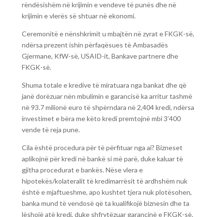
rëndësishëm në krijimin e vendeve të punës dhe në
krijimin e vlerës së shtuar në ekonomi.
Ceremonitë e nënshkrimit u mbajtën në zyrat e FKGK-së,
ndërsa prezent ishin përfaqësues të Ambasadës
Gjermane, KfW-së, USAID-it, Bankave partnere dhe
FKGK-së.
Shuma totale e kredive të miratuara nga bankat dhe që
janë dorëzuar nën mbulimin e garancisë ka arritur tashmë
në 93.7 milionë euro të shpërndara në 2,404 kredi, ndërsa
investimet e bëra me këto kredi premtojnë mbi 3’400
vende të reja pune.
Cila është procedura për të përfituar nga ai? Bizneset
aplikojnë për kredi në bankë si më parë, duke kaluar të
gjitha procedurat e bankës. Nëse vlera e
hipotekës/kolateralit të kredimarrësit të ardhshëm nuk
është e mjaftueshme, apo kushtet tjera nuk plotësohen,
banka mund të vendosë që ta kualifikojë biznesin dhe ta
lëshojë atë kredi, duke shfrytëzuar garancinë e FKGK-së.