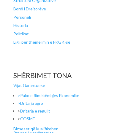
Struktura Organizative
Bordi i Drejtorëve
Personeli
Historia
Politikat
Ligji për themelimin e FKGK-së
SHËRBIMET TONA
Vijat Garantuese
>Pako e Rimëkëmbjes Ekonomike
>Dritarja agro
>
Dritarja e regullt
>
COSME
Bizneset që kualifikohen
Procesi i vendimarrjes