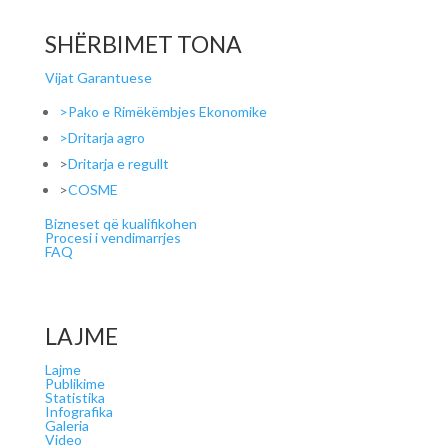
SHËRBIMET TONA
Vijat Garantuese
>Pako e Rimëkëmbjes Ekonomike
>Dritarja agro
>
Dritarja e regullt
>
COSME
Bizneset që kualifikohen
Procesi i vendimarrjes
FAQ
LAJME
Lajme
Publikime
Statistika
Infografika
Galeria
Video