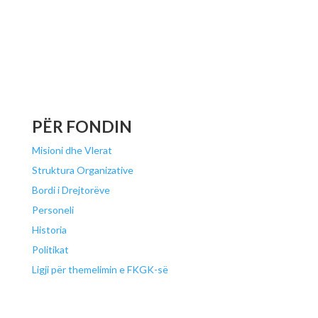
PËR FONDIN
Misioni dhe Vlerat
Struktura Organizative
Bordi i Drejtorëve
Personeli
Historia
Politikat
Ligji për themelimin e FKGK-së