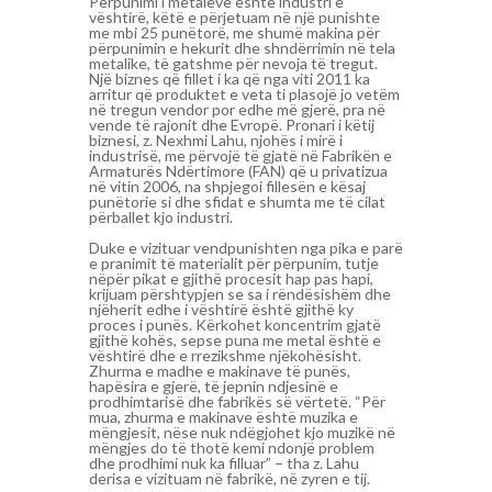
Përpunimi i metaleve është industri e
vështirë, këtë e përjetuam në një punishte
me mbi 25 punëtorë, me shumë makina për
përpunimin e hekurit dhe shndërrimin në tela
metalike, të gatshme për nevoja të tregut.
Një biznes që fillet i ka që nga viti 2011 ka
arritur që produktet e veta ti plasojë jo vetëm
në tregun vendor por edhe më gjerë, pra në
vende të rajonit dhe Evropë. Pronari i këtij
biznesi, z. Nexhmi Lahu, njohës i mirë i
industrisë, me përvojë të gjatë në Fabrikën e
Armaturës Ndërtimore (FAN) që u privatizua
në vitin 2006, na shpjegoi fillesën e kësaj
punëtorie si dhe sfidat e shumta me të cilat
përballet kjo industri.
Duke e vizituar vendpunishten nga pika e parë
e pranimit të materialit për përpunim, tutje
nëpër pikat e gjithë procesit hap pas hapi,
krijuam përshtypjen se sa i rëndësishëm dhe
njëherit edhe i vështirë është gjithë ky
proces i punës. Kërkohet koncentrim gjatë
gjithë kohës, sepse puna me metal është e
vështirë dhe e rrezikshme njëkohësisht.
Zhurma e madhe e makinave të punës,
hapësira e gjerë, të jepnin ndjesinë e
prodhimtarisë dhe fabrikës së vërtetë. “Për
mua, zhurma e makinave është muzika e
mëngjesit, nëse nuk ndëgjohet kjo muzikë në
mëngjes do të thotë kemi ndonjë problem
dhe prodhimi nuk ka filluar” – tha z. Lahu
derisa e vizituam në fabrikë, në zyren e tij.