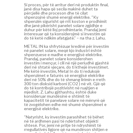
Si proces, për të arritur deri në produktin final,
janë disa hapa që secila makinë duhet ta
përcjellë dhe proceson dhe të cilat
shpenzojnë shumë energji elektrike. “Ky
shpenzim sigurisht që rrit koston e prodhimit
dhe janë pikërisht panelet solare zgjidhje e
duhur për këtë lloj prodhimtarie. Prandaj jemi
interesuar që ta konsiderojmë si investim që
do të ketë ndikim afatgjatë.” – na tha z. Lahu.
METAL IN ka shfrytëzuar kredinë për investim
në panelet solare, meqë kjo industri është
shpenzuese e madhe e energjisë elektrike.
Prandaj, panelet solare konsiderohen
investim i mençur, i cili në një periudhë gjashtë
deri në shtatë vjeçare, do ti kthejë investimet.
Me këtë investim, Metal In do ti redukojë
shpenzimet e faturës së energjisë elektrike
deri në 50% dhe do të shmang lirimin e rreth
300 ton dioksid karboni (CO2 ) në vit. Gjë që
do të kontribojë pozitivisht në ruajtjen e
mjedisit. Z. Lahu gjithashtu, është duke
konsideruar mundësinë e shtimit të
kapacitetit të panelave solare në mënyrë që
të zvogëlohen edhe më shumë shpenzimet e
energjisë elektrike.
“Natyrisht, ky investim parashihet të bëhet
në të ardhmen pasi të ndërtohet objekti
shtesë. Por, jemi në pritje të ndryshimit të
rregullativës ligjore që na mundëson shitjen e