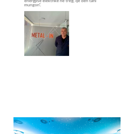
energjisë elektrike në treg, që deri tani
mungon”.