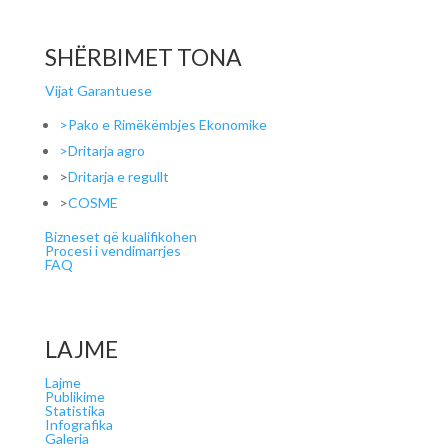
SHËRBIMET TONA
Vijat Garantuese
>Pako e Rimëkëmbjes Ekonomike
>Dritarja agro
>
Dritarja e regullt
>
COSME
Bizneset që kualifikohen
Procesi i vendimarrjes
FAQ
LAJME
Lajme
Publikime
Statistika
Infografika
Galeria