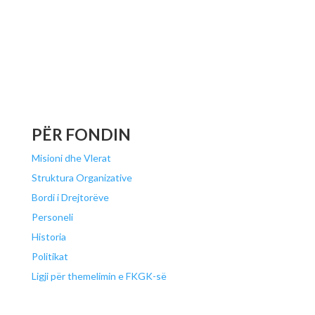
PËR FONDIN
Misioni dhe Vlerat
Struktura Organizative
Bordi i Drejtorëve
Personeli
Historia
Politikat
Ligji për themelimin e FKGK-së