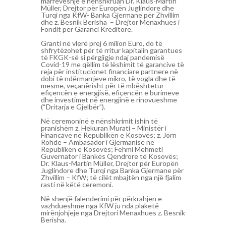
marrëveshje e nënshkruan Dr. Klaus-Martin
Müller, Drejtor për Europën Juglindore dhe
Turqi nga KfW- Banka Gjermane për Zhvillim
dhe z. Besnik Berisha – Drejtor Menaxhues i
Fondit për Garanci Kreditore.
Granti në vlerë prej 6 milion Euro, do të
shfrytëzohet për të rritur kapitalin garantues
të FKGK-së si përgjigje ndaj pandemisë
Covid-19 me qëllim të lëshimit të garancive të
reja për institucionet financiare partnere në
dobi të ndërmarrjeve mikro, të vogla dhe të
mesme, veçanërisht për të mbështetur
efiçencën e energjisë, efiçencën e burimeve
dhe investimet në energjinë e rinovueshme
(“Dritarja e Gjelbër”).
Në ceremoninë e nënshkrimit ishin të
pranishëm z. Hekuran Murati – Ministër i
Financave në Republikën e Kosovës; z. Jörn
Rohde – Ambasador i Gjermanisë në
Republikën e Kosovës; Fehmi Mehmeti
Guvernator i Bankës Qendrore të Kosovës;
Dr. Klaus-Martin Müller, Drejtor për Europën
Juglindore dhe Turqi nga Banka Gjermane për
Zhvillim – KfW; të cilët mbajtën nga një fjalim
rasti në këtë ceremoni.
Në shenjë falenderimi për përkrahjen e
vazhdueshme nga KfW ju nda plaketë
mirënjohjeje nga Drejtori Menaxhues z. Besnik
Berisha.