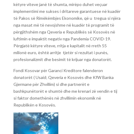
këtyre viteve janë të shumta, mirëpo duhet veçuar
implementimi me sukses i dritareve garantuese në kuadër
të Pakos së Rimëkëmbjes Ekonomike, që u tregua si njëra
nga masat më të nevojshme në kuadër të programit të
përgjithshëm nga Qeveria e Republikës së Kosovës në
luftimin e impaktit negativ nga Pandemia COVID-19.
Përgjatë këtyre viteve, rritja e kapitalit në rreth 55
milionë euro, është arritje tjetër si rezultat i punës,
profesionalizmit dhe besimit të krijuar nga donatorët.
Fondi Kosovar për Garanci Kreditore falenderon
donatorët ( Usaid; Qeveria e Kosovës dhe KfW Banka
Gjermane për Zhvillim) si dhe partnerët e
bashkpunëtorët e shumtë dhe me krenari zë vendin e tij
si faktor domethënës në zhvillimin ekonomik në
Republikën e Kosovës.