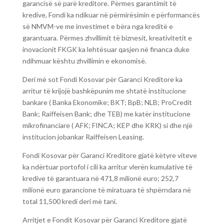
garancisë së parë kreditore. Përmes garantimit të
kredive, Fondi ka ndikuar në përmirësimin e përformancës
së NMVM-ve me investimet e bëra nga kreditë e
garantuara. Përmes zhvillimit të biznesit, kreativitetit e
inovacionit FKGK ka lehtësuar qasjen në financa duke
ndihmuar kështu zhvillimin e ekonomisë.
Deri më sot Fondi Kosovar për Garanci Kreditore ka
arritur të krijojë bashkëpunim me shtatë institucione
bankare ( Banka Ekonomike; BKT; BpB; NLB; ProCredit
Bank; Raiffeisen Bank; dhe TEB) me katër institucione
mikrofinanciare ( AFK; FINCA; KEP dhe KRK) si dhe një
institucion jobankar Raiffeisen Leasing.
Fondi Kosovar për Garanci Kreditore gjatë këtyre viteve
ka ndërtuar portofol i cili ka arritur vlerën kumulative të
kredive të garantuara në 471,8 milionë euro; 252,7
milionë euro garancione të miratuara të shpërndara në
total 11,500 kredi deri më tani.
Arritjet e Fondit Kosovar për Garanci Kreditore gjatë