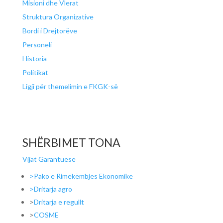
Misioni dhe Vlerat
Struktura Organizative
Bordi i Drejtorëve
Personeli
Historia
Politikat
Ligji për themelimin e FKGK-së
SHËRBIMET TONA
Vijat Garantuese
>Pako e Rimëkëmbjes Ekonomike
>Dritarja agro
>
Dritarja e regullt
>
COSME